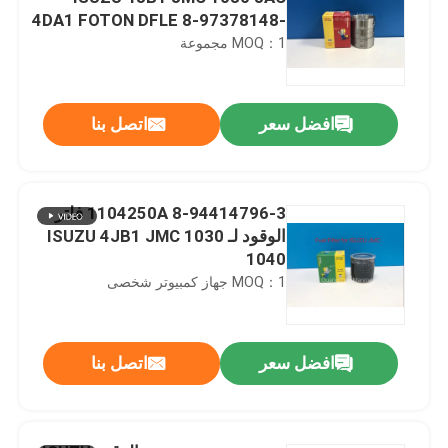
4DA1 FOTON DFLE 8-97378148-
0
MOQ：1 مجموعة
افضل سعر
اتصل بنا
8-94414796-3 1104250A فلتر
الوقود لـ ISUZU 4JB1 JMC 1030
1040
MOQ：1 جهاز كمبيوتر شخصى
افضل سعر
اتصل بنا