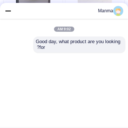
Manma
MAMUR الفرامل الداعم
قطع غيار الفرامل الداعم
ايسوزو شاحنة NKR NPR
ISUZU لـ ISUZU NHR
JMC 1030 8-
NQR 8-97033986-1
9:02 AM
97091706-2
افضل سعر
افضل سعر
Good day, what product are you looking 
for?
اتصل بنا
اتصل بنا
عرض المزيد
منزل
حول نا
اتصل بنا
Desktop Site
خريطة الموقع
Privacy Policy