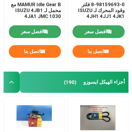
8-98159693-0 فلتر
MAMUR Idle Gear B مع
وقود المحرك لـ ISUZU
محمل لـ ISUZU 4JB1
4JA1 JMC 1030
4JH1 4JJ1 4JK1
افضل سعر
افضل سعر
اتصل بنا
اتصل بنا
أجزاء الهيكل ايسوزو
(190)