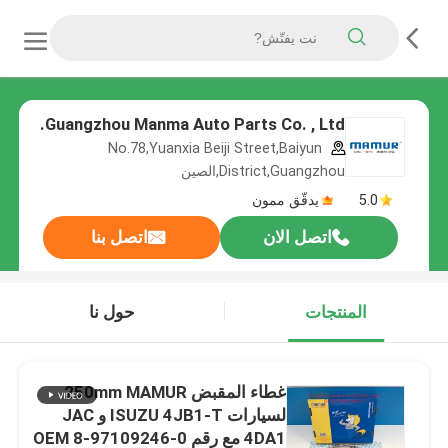
Guangzhou Manma Auto Parts Co. , Ltd.
No.78,Yuanxia Beiji Street,Baiyun
District,Guangzhou,الصين
5.0
يدقّق ممون
اتصل الان
اتصل بنا
المنتجات
حول نا
غطاء المقبض 250mm MAMUR
لسيارات ISUZU 4JB1-T و JAC
4DA1 مع رقم OEM 8-97109246-0