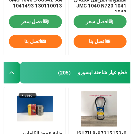
1041493 130110013
JMC 1040 N720 1041
1043
قرص القابض
افضل سعر
افضل سعر
فلتر هواء الشاحنة
اتصل بنا
اتصل بنا
قطع غيار شاحنة ايسوزو
(205)
8-97315153-0 ISUZU
جلبة عمود الكامات