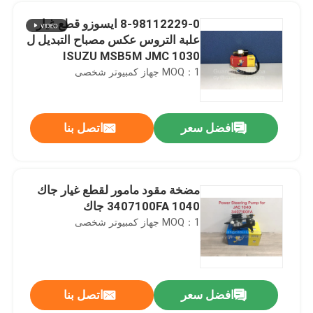
8-98112229-0 ايسوزو قطع غيار
علبة التروس عكس مصباح التبديل ل
ISUZU MSB5M JMC 1030
MOQ：1 جهاز كمبيوتر شخصى
افضل سعر
اتصل بنا
مضخة مقود مامور لقطع غيار جاك
1040 3407100FA جاك
بيت
MOQ：1 جهاز كمبيوتر شخصى
منتجات
افضل سعر
اتصل بنا
MAMUR Transmission CONT Select Cable لأجزاء السيارات JMC 1030 1040 170340010 JMC
معلومات عنا