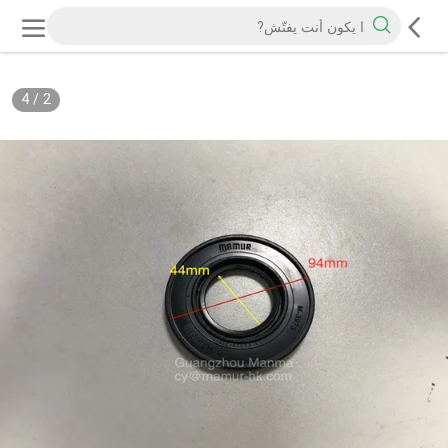
4
/
2