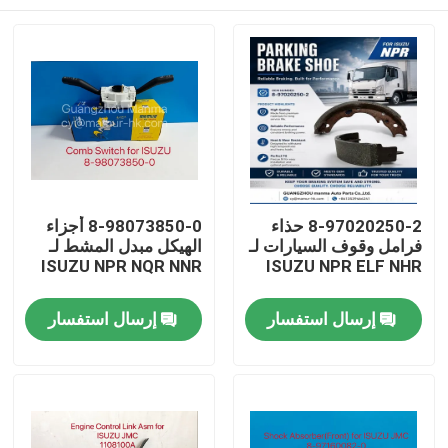
8-97020250-2 حذاء
8-98073850-0 أجزاء
فرامل وقوف السيارات لـ
الهيكل مبدل المشط لـ
ISUZU NPR NQR NNR
ISUZU NPR ELF NHR
بيت
إرسال استفسار
إرسال استفسار
منتجات
معلومات عنا