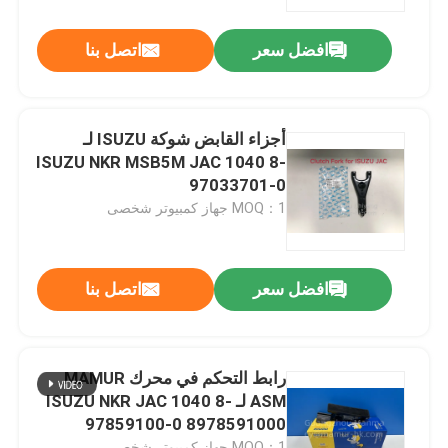
افضل سعر
اتصل بنا
جولة في المعمل
رقابة جودة
أجزاء القابض شوكة ISUZU لـ
ISUZU NKR MSB5M JAC 1040 8-
اتصل بنا
97033701-0
MOQ：1 جهاز كمبيوتر شخصى
اطلب اقتباس
افضل سعر
اتصل بنا
قطع غيار السيارات الشاحنة
قطع غيار شاحنة ايسوزو
رابط التحكم في محرك MAMUR
ASM لـ ISUZU NKR JAC 1040 8-
97859100-0 8978591000
أجزاء محرك ايسوزو
MOQ：1 جهاز كمبيوتر شخصى