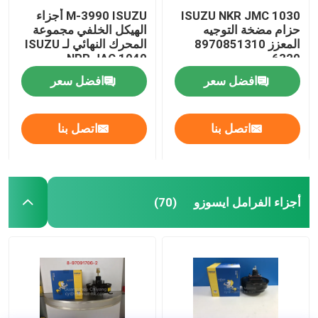
ISUZU NKR JMC 1030
M-3990 ISUZU أجزاء
حزام مضخة التوجيه
الهيكل الخلفي مجموعة
المعزز 8970851310
المحرك النهائي لـ ISUZU
NPR JAC 1040
6320
افضل سعر
افضل سعر
اتصل بنا
اتصل بنا
أجزاء الفرامل ايسوزو
(70)