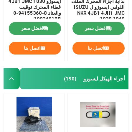
بداية أجزاء المحرك الملف
ايسوزو 4JB1 JMC 1030
اللولبي ايسوزو ل ISUZU
غطاء المحرك توقيت
NKR 4JB1 4JH1 JMC
والعتاد 8-94155360-0
1002401BB
1030 1040
افضل سعر
افضل سعر
اتصل بنا
اتصل بنا
أجزاء الهيكل ايسوزو
(190)