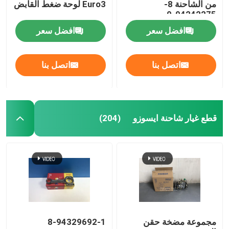
من الشاحنة 8-
Euro3 لوحة ضغط القابض
94242275-0
افضل سعر
افضل سعر
اتصل بنا
اتصل بنا
قطع غيار شاحنة ايسوزو
(204)
مجموعة مضخة حقن
8-94329692-1