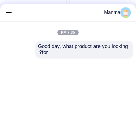
MAMUR الفرامل الداعم
قطع غيار الفرامل الداعم
Manma
ايسوزو شاحنة NKR NPR
ISUZU لـ ISUZU NHR
JMC 1030 8-
NQR 8-97033986-1
97091706-2
7:35 PM
افضل سعر
افضل سعر
Good day, what product are you looking 
for?
اتصل بنا
اتصل بنا
عرض المزيد
منزل
حول نا
اتصل بنا
Desktop Site
خريطة الموقع
Privacy Policy