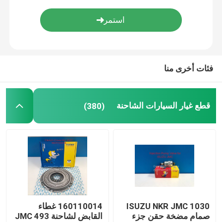
قرص القابض
فلتر هواء الشاحنة
فئات أخرى منا
قطع غيار السيارات الشاحنة
(380)
ISUZU NKR JMC 1030
160110014 غطاء
صمام مضخة حقن جزء
القابض لشاحنة JMC 493