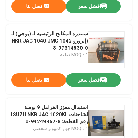
افضل سعر
اتصل بنا
سلندرة المكابح الرئيسية لـ (يوجي) لـ
(إيزوزو NKR JAC 1040 JMC 1042
8-97314530-0
MOQ：1 قطعة
افضل سعر
اتصل بنا
بيت
استبدال معزز الفرامل 9 بوصة
لشاحنات ISUZU NKR JAC 1020KL
منتجات
رقم القطعة: 8-94249367-0
MOQ：1 جهاز كمبيوتر شخصى
معلومات عنا