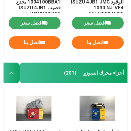
الوقود ISUZU 4JB1 JMC
1004100BBA1 يخدع
1030 NJ-VE4
قضيب ISUZU 4JB1
11F1900LNJ03
JMC 1030493 قضيب
توصيل المحرك
افضل سعر
افضل سعر
اتصل بنا
اتصل بنا
أجزاء محرك ايسوزو
(201)