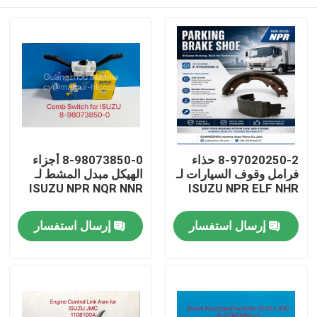
8-97020250-2 حذاء
8-98073850-0 أجزاء
فرامل وقوف السيارات لـ
الهيكل مبدل المشط لـ
ISUZU NPR NQR NNR
ISUZU NPR ELF NHR
بيت
إرسال استفسار
إرسال استفسار
منتجات
معلومات عنا