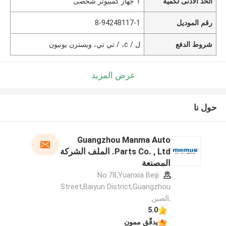
الحد الأدنى لكمية
1 جهاز كمبيوتر شخصى
رقم الموديل
8-94248117-1
شروط الدفع
ل / c، / تي تي، ويسترن يونيون
عرض المزيد
حول نا
Guangzhou Manma Auto
Parts Co. , Ltd. الملف الشركة
المصنعة
No.78,Yuanxia Beiji
Street,Baiyun District,Guangzhou
,الصين
5.0
يدقّق ممون