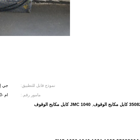
نموذج قابل للتطبيق:
جي إم سي
مامور رقم.:
ام -3780
مكابح الوقوف
JMC 1040 كابل مكابح الوقوف
,