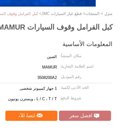
منزل
>
المنتجات
>
قطع غيار السيارات JMC
>
كبل الفرامل وقوف السيارات MAMUR لقطع غيار السيارات  1032 3508200A2 JMC
كبل الفرامل وقوف السيارات MAMUR لقطع غيار السيارات JMC 1030 1040 1031 1032 3508200A2 JMC
المعلومات الأساسية
مكان المنشأ:
الصين
اسم العلامة التجارية:
MAMUR
رقم الموديل:
3508200A2
الحد الأدنى لكمية:
1 جهاز كمبيوتر شخصى
شروط الدفع:
L / C ، T / T ، ويسترن يونيون
افضل سعر
ﺎﺘﺼﻟ ﺍﻶﻧ