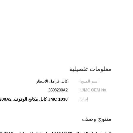
معلومات تفصيلية
اسم المنتج:
كابل فرامل الانتظار
3508200A2
JMC OEM No.:
إبراز:
JMC 1030 كابل مكابح الوقوف
3508200A2 كابل 
,
منتوج وصف