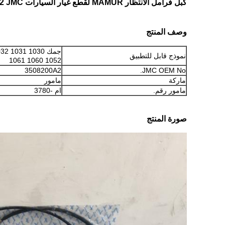
كبل فرامل الانتظار MAMUR لقطع غيار السيارات JMC 1030 1040 1031 1032 3508200A2 JMC
وصف المنتج
نموذج قابل للتطبيق
1052 1060 1061
3508200A2
JMC OEM No.
ماركة
مامور
مامور رقم.
ام -3780
صورة المنتج