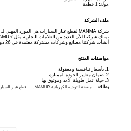
موك: 1 قطعة
ملف الشركة
شركة MANMA لقطع غيار السيارات هي المورد المهني لـ ISUZU JMC JAC وأي قطع غيار سيارات صينية أخرى مع أكثر من 25 عامًا من الخبرة.
تمتلك شركتنا الآن العديد من العلامات التجارية مثل MAMUR و TKEIXR و YOUJIE وغيرها.
أنشأت شركتنا مصانع وشركات مشتركة معتمدة في 26 دولة.وتحتل بنجاح السوق في هذه المجالات ، والأعمال التجارية في جميع أنحاء العالم.
مواصفات المنتج
1. بأسعار تنافسية ومعقولة
2. ضمان معايير الجودة الممتازة
3. حياة عمل طويلة الأمد وموثوق بها
بطاقة:
مضخة التوجيه الكهربائية MAMUR
,
قطع غيار السيارات 