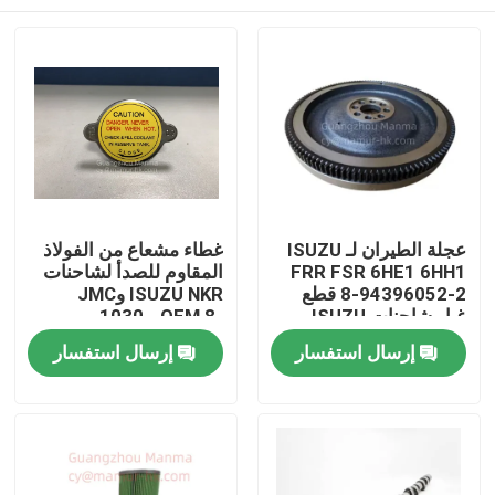
عجلة الطيران لـ ISUZU
غطاء مشعاع من الفولاذ
FRR FSR 6HE1 6HH1
المقاوم للصدأ لشاحنات
8-94396052-2 قطع
ISUZU NKR وJMC
غيار شاحنات ISUZU
1030 - OEM 8-
94116916-1
بيت
إرسال استفسار
إرسال استفسار
منتجات
معلومات عنا