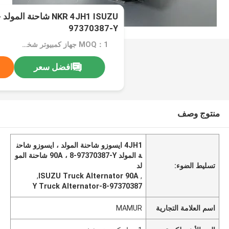
U
97370387-Y
MOQ：1 جهاز كمبيوتر شخصى
افضل سعر
منتوج وصف
4JH1 ايسوزو شاحنة المولد ، ايسوزو شاحن
ة المولد 90A ، 8-97370387-Y شاحنة المو
تسليط الضوء:
لد
,
ISUZU Truck Alternator 90A
,
8-97370387-Y Truck Alternator
اسم العلامة التجارية
MAMUR