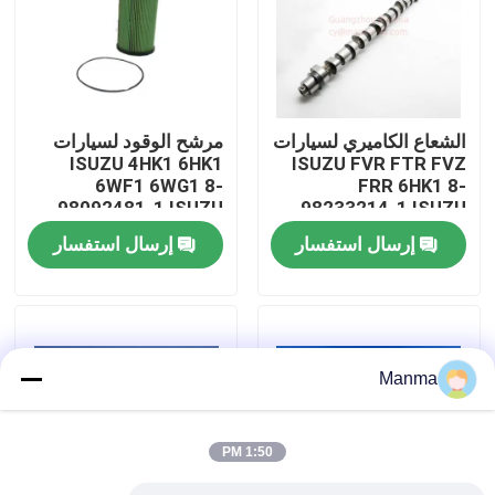
جولة في المعمل
رقابة جودة
الشعاع الكاميري لسيارات
مرشح الوقود لسيارات
ISUZU 4HK1 6HK1
ISUZU FVR FTR FVZ
6WF1 6WG1 8-
FRR 6HK1 8-
اتصل بنا
98092481-1 ISUZU
98233214-1 ISUZU
قطاعات شاحنات
إرسال استفسار
إرسال استفسار
اطلب اقتباس
قطع غيار السيارات الشاحنة
Manma
قطع غيار شاحنة ايسوزو
1:50 PM
أجزاء محرك ايسوزو