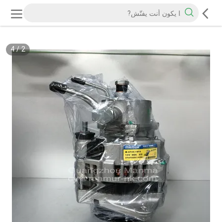
4
/
2