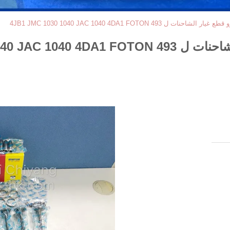
4JB1 JMC 1030 1040 JAC 1040 4DA1 FOTON 49
4JB1 JMC 1030 104