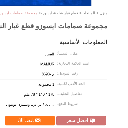
منزل
>
المنتجات
>
قطع غيار شاحنة ايسوزو
>
مجموعة صمامات ايسوزو قطع غيار الشاحنات ل 3
مجموعة صمامات ايسوزو قطع غيار الشاحنات ل 0 JAC 1040 4DA1 FOTON 493
المعلومات الأساسية
مكان المنشأ:
الصين
اسم العلامة التجارية:
MAMUR
رقم الموديل:
م -8693
الحد الأدنى لكمية:
1 مجموعة
تفاصيل التغليف:
178 * 140 * 78 ملم
شروط الدفع:
ل / c، / تي تي، ويسترن يونيون
افضل سعر
ﺎﺘﺼﻟ ﺍﻶﻧ