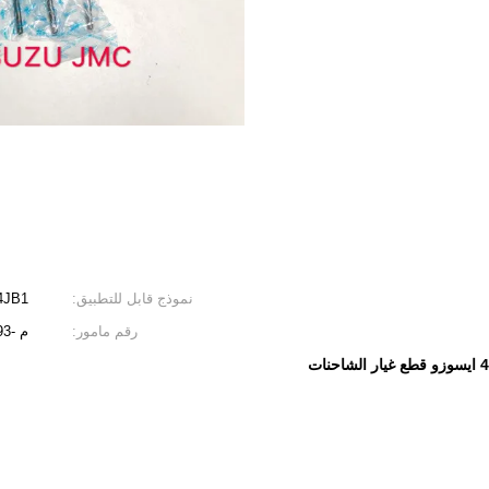
نموذج قابل للتطبيق:
4JB1
رقم مامور:
م -8693
شاحنات