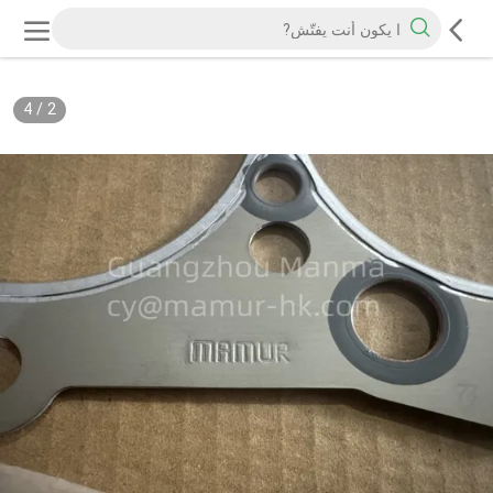
4
/
2