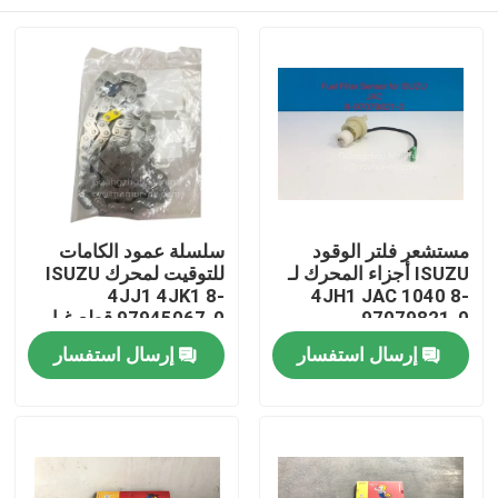
مستشعر فلتر الوقود
سلسلة عمود الكامات
ISUZU أجزاء المحرك لـ
للتوقيت لمحرك ISUZU
4JJ1 4JK1 8-
4JH1 JAC 1040 8-
97079821-0
97945067-0 قطع غيار
محرك ISUZU
بيت
إرسال استفسار
إرسال استفسار
منتجات
معلومات عنا