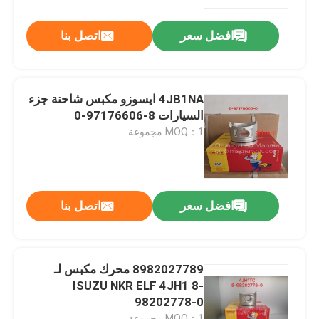
افضل سعر
اتصل بنا
جولة في المعمل
رقابة جودة
4JB1NA ايسوزو مكبس شاحنة جزء
السيارات 8-97176606-0
اتصل بنا
MOQ：1 مجموعة
اطلب اقتباس
افضل سعر
اتصل بنا
قطع غيار السيارات الشاحنة
قطع غيار شاحنة ايسوزو
8982027789 محرك مكبس لـ
ISUZU NKR ELF 4JH1 8-
98202778-0
أجزاء محرك ايسوزو
MOQ：1 مجموعة