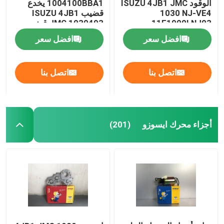
الوقود ISUZU 4JB1 JMC
1004100BBA1 يخدع
1030 NJ-VE4
قضيب ISUZU 4JB1
11F1900LNJ03
JMC 1030493 قضيب
توصيل المحرك
افضل سعر
افضل سعر
اتصل بنا
اتصل بنا
أجزاء محرك ايسوزو
(201)