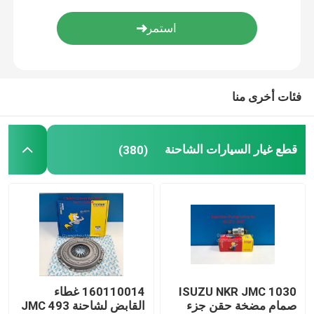
قرص القابض
فلتر هواء الشاحنة
فئات أخرى منا
قطع غيار السيارات الشاحنة
(380)
ISUZU NKR JMC 1030
160110014 غطاء
صمام مضخة حقن جزء
القابض لشاحنة JMC 493