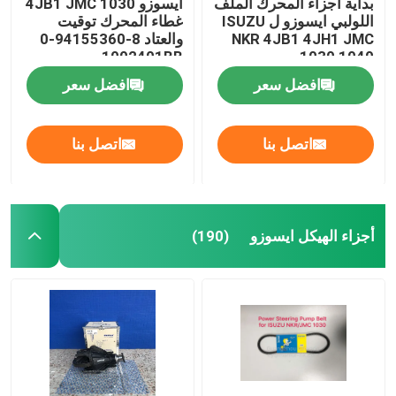
بداية أجزاء المحرك الملف
ايسوزو 4JB1 JMC 1030
اللولبي ايسوزو ل ISUZU
غطاء المحرك توقيت
NKR 4JB1 4JH1 JMC
والعتاد 8-94155360-0
1002401BB
1030 1040
افضل سعر
افضل سعر
اتصل بنا
اتصل بنا
أجزاء الهيكل ايسوزو
(190)