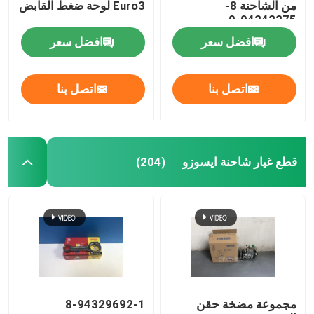
من الشاحنة 8-
Euro3 لوحة ضغط القابض
94242275-0
افضل سعر
افضل سعر
اتصل بنا
اتصل بنا
قطع غيار شاحنة ايسوزو
(204)
مجموعة مضخة حقن
8-94329692-1