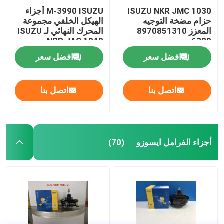
ISUZU NKR JMC 1030
M-3990 ISUZU أجزاء
حزام مضخة التوجيه
الهيكل الخلفي مجموعة
المعزز 8970851310
المحرك النهائي لـ ISUZU
NPR JAC 1040
6320
افضل سعر
افضل سعر
اتصل بنا
اتصل بنا
أجزاء الفرامل ايسوزو
(70)