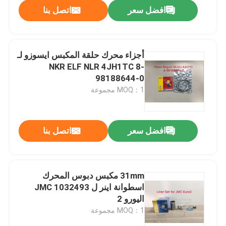
افضل سعر
اتصل بنا
أجزاء محرك حلقة المكبس ايسوزو لـ
NKR ELF NLR 4JH1TC 8-
98188644-0
MOQ：1 مجموعة
افضل سعر
اتصل بنا
بيت
31mm مكبس دبوس المحرك
اسطوانة اينر ل JMC 1032493
منتجات
اليورو 2
MOQ：1 مجموعة
معلومات عنا