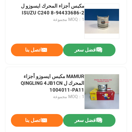
مكبس أجزاء المحرك ايسوزو ل
ISUZU C240 ​​8-94433686-2
MOQ：1 مجموعة
افضل سعر
اتصل بنا
MAMUR مكبس ايسوزو أجزاء
المحرك ل QINGLING 4JB1CN
1004011-PA11
MOQ：1 مجموعة
افضل سعر
اتصل بنا