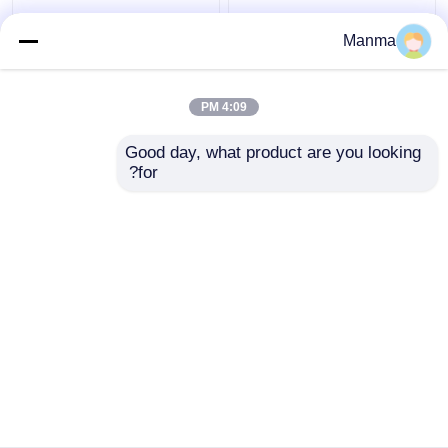
MAMUR الفرامل الداعم
قطع غيار الفرامل الداعم
Manma
ايسوزو شاحنة NKR NPR
ISUZU لـ ISUZU NHR
JMC 1030 8-
NQR 8-97033986-1
97091706-2
4:09 PM
افضل سعر
افضل سعر
Good day, what product are you looking 
for?
اتصل بنا
اتصل بنا
عرض المزيد
منزل
حول نا
اتصل بنا
Desktop Site
خريطة الموقع
Privacy Policy