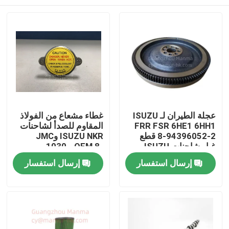
عجلة الطيران لـ ISUZU
غطاء مشعاع من الفولاذ
FRR FSR 6HE1 6HH1
المقاوم للصدأ لشاحنات
8-94396052-2 قطع
ISUZU NKR وJMC
غيار شاحنات ISUZU
1030 - OEM 8-
94116916-1
بيت
إرسال استفسار
إرسال استفسار
منتجات
معلومات عنا