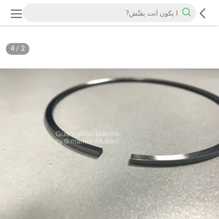
4
/
2