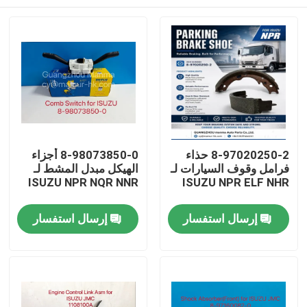
8-97020250-2 حذاء
8-98073850-0 أجزاء
فرامل وقوف السيارات لـ
الهيكل مبدل المشط لـ
ISUZU NPR NQR NNR
ISUZU NPR ELF NHR
بيت
إرسال استفسار
إرسال استفسار
منتجات
معلومات عنا