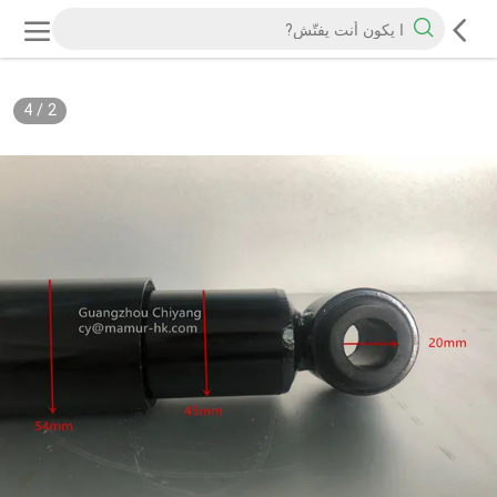
4
/
2