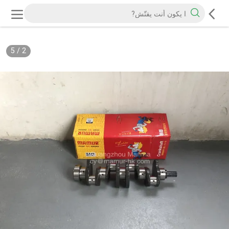
5
/
2