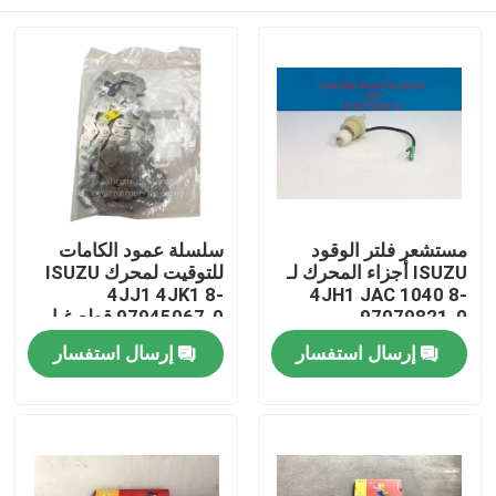
مستشعر فلتر الوقود
سلسلة عمود الكامات
ISUZU أجزاء المحرك لـ
للتوقيت لمحرك ISUZU
4JJ1 4JK1 8-
4JH1 JAC 1040 8-
97079821-0
97945067-0 قطع غيار
محرك ISUZU
بيت
إرسال استفسار
إرسال استفسار
منتجات
معلومات عنا