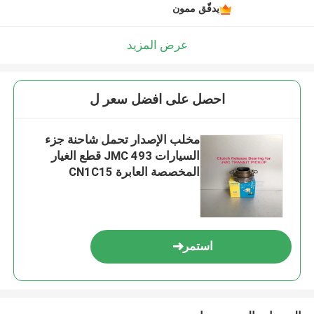
يدقّق ممون
عرض المزيد
احصل على افضل سعر ل
مخلب الإصدار تحمل شاحنة جزء
السيارات JMC 493 قطع الغيار
المخصصة العابرة CN1C15
7548AA
استمر