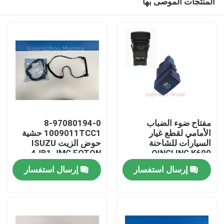
المنتجات الموصى بها
مفتاح ضوء الضباب
8-97080194-0
الأمامي لقطع غيار
1009011TCC1 حشية
السيارات للشاحنة
حوض الزيت ISUZU
4JB1 JMC FOTON
QINGLING K600
بيت
3712530-LPA50
إرسال استفسار
إرسال استفسار
منتجات
معلومات عنا