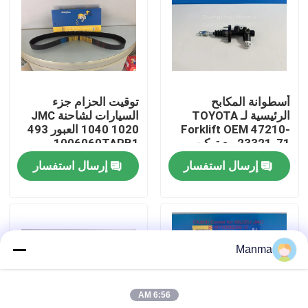
جولة في المعمل
رقابة جودة
أسطوانة المكابح
توقيت الحزام جزء
الرئيسية لـ TOYOTA
السيارات لشاحنة JMC
اتصل بنا
Forklift OEM 47210-
1040 1020 العبور 493
23321-71 مع تركيب
1006060TARB1
سهل
إرسال استفسار
إرسال استفسار
اطلب اقتباس
قطع غيار السيارات الشاحنة
Manma
قطع غيار شاحنة ايسوزو
6:56 AM
أجزاء محرك ايسوزو