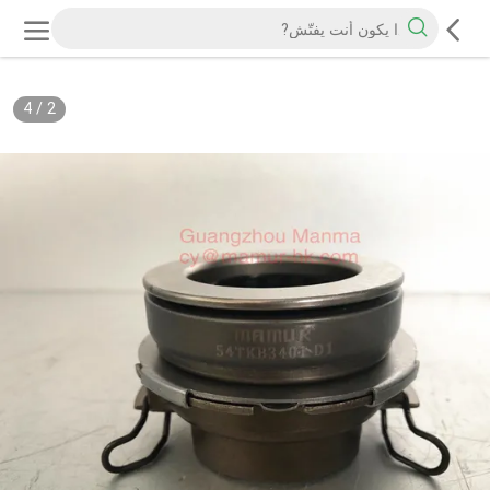
4
/
2