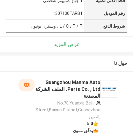
الحد الأدنى لكمية
1 جهاز كمبيوتر شخصى
رقم الموديل
1307100TARB1
شروط الدفع
L / C ، T / T ، ويسترن يونيون
عرض المزيد
حول نا
Guangzhou Manma Auto
Parts Co. , Ltd. الملف الشركة
المصنعة
No.78,Yuanxia Beiji
Street,Baiyun District,Guangzhou
,الصين
5.0
يدقّق ممون