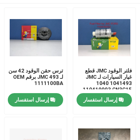
فلتر الوقود JMC قطع
ترس حقن الوقود 42 سن
غيار السيارات لـ JMC
لـ JMC 493 برقم OEM
1111100BA
1040 1041493
110410003 CN3C15
9B328BA
بيت
إرسال استفسار
إرسال استفسار
منتجات
معلومات عنا