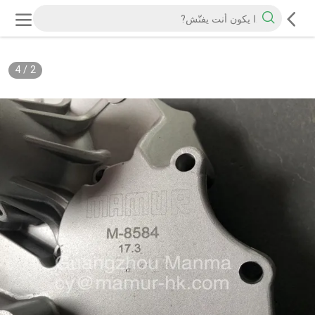
4
/
2