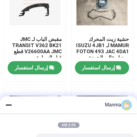
جولة في المعمل
رقابة جودة
حشية زيت المحرك
مقبض الباب لـ JMC
MAMUR لـ ISUZU 4JB1
TRANSIT V362 BK21
FOTON 493 JAC 4DA1
V26600AA JMC قطع
اتصل بنا
- بديل عالي الجودة
غيار السيارة
لحشية المحرك
إرسال استفسار
إرسال استفسار
اطلب اقتباس
قطع غيار السيارات الشاحنة
Manma
قطع غيار شاحنة ايسوزو
2:05 AM
أجزاء محرك ايسوزو