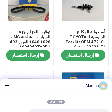
جولة في المعمل
رقابة جودة
أسطوانة المكابح
توقيت الحزام جزء
الرئيسية لـ TOYOTA
السيارات لشاحنة JMC
Forklift OEM 47210-
1040 1020 العبور 493
اتصل بنا
23321-71 مع تركيب
1006060TARB1
سهل
إرسال استفسار
إرسال استفسار
اطلب اقتباس
قطع غيار السيارات الشاحنة
Manma
قطع غيار شاحنة ايسوزو
9:19 AM
أجزاء محرك ايسوزو