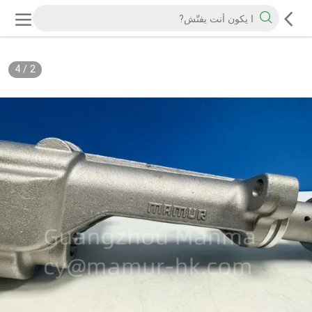
4
/
2