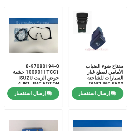
مفتاح ضوء الضباب
8-97080194-0
الأمامي لقطع غيار
1009011TCC1 حشية
السيارات للشاحنة
حوض الزيت ISUZU
4JB1 JMC FOTON
QINGLING K600
3712530-LPA50
بيت
إرسال استفسار
إرسال استفسار
منتجات
معلومات عنا