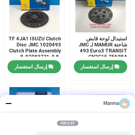
جولة في المعمل
رقابة جودة
استبدال لوحة قابض
TF 4JA1 ISUZU Clutch
شاحنة MAMUR لـ JMC
Disc JMC 1020493
Clutch Plate Assembly
493 Euro3 TRANSIT
اتصل بنا
8-97083721-0 8-
CN2C15 7550BA
94453749-1
إرسال استفسار
إرسال استفسار
اطلب اقتباس
قطع غيار السيارات الشاحنة
Manma
قطع غيار شاحنة ايسوزو
5:07 AM
أجزاء محرك ايسوزو