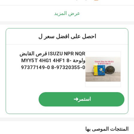
عرض المزيد
احصل على افضل سعر ل
ISUZU NPR NQR قرص القابض
ولوحة MYY5T 4HG1 4HF1 8-
97377149-0 8-97320355-0
استمر
المنتجات الموصى بها