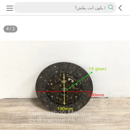
4
/
2