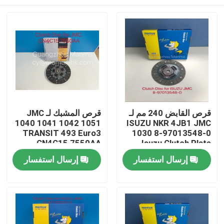
قرص القابض 240 مم لـ
قرص المشبك لـ JMC
1040 1041 1042 1051
ISUZU NKR 4JB1 JMC
TRANSIT 493 Euro3
1030 8-97013548-0
CN4C15 7550AA
Isuzu Clutch Plate
بيت
إرسال استفسار
إرسال استفسار
منتجات
معلومات عنا