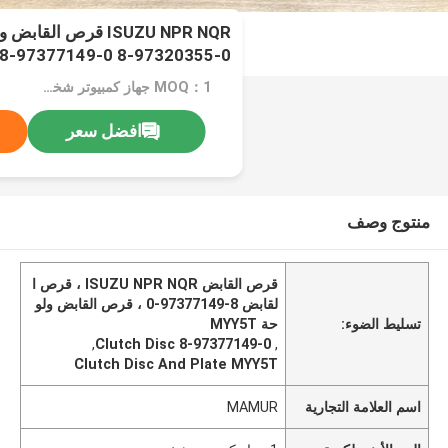
8-97377149-0 8-97320355-0
MOQ：1 جهاز كمبيوتر شخصى
افضل سعر
منتوج وصف
قرص القابض ISUZU NPR NQR ، قرص ا
لقابض 8-97377149-0 ، قرص القابض ولو
تسليط الضوء:
حة MYY5T
,
8-97377149-0 Clutch Disc
,
Clutch Disc And Plate MYY5T
اسم العلامة التجارية
MAMUR