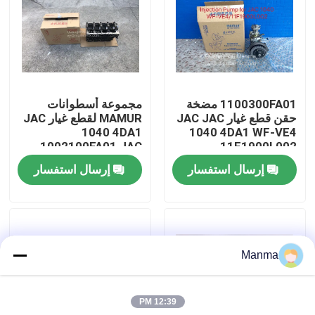
جولة في المعمل
رقابة جودة
1100300FA01 مضخة
مجموعة أسطوانات
حقن قطع غيار JAC JAC
MAMUR لقطع غيار JAC
اتصل بنا
1040 4DA1
1040 4DA1 WF-VE4
1002100FA01 JAC
11F1900L002
إرسال استفسار
إرسال استفسار
اطلب اقتباس
قطع غيار السيارات الشاحنة
Manma
قطع غيار شاحنة ايسوزو
12:39 PM
أجزاء محرك ايسوزو