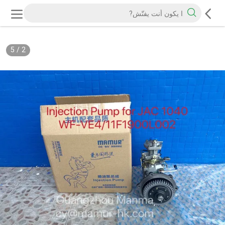
5
/
2