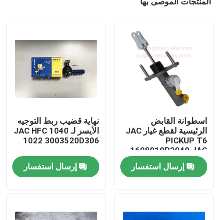
المنتجات الموصى بها
اسطوانة القابض
نهاية قضيب ربط التوجيه
الرئيسية لقطع غيار JAC
الأيسر لـ JAC HFC 1040
1022 3003520D306
PICKUP T6
1608010P3040 JAC
بيت
إرسال استفسار
إرسال استفسار
منتجات
معلومات عنا