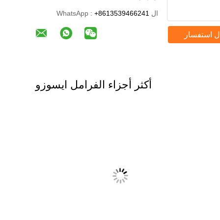
ال WhatsApp :
+8613539466241
ل استفسار
أكثر أجزاء الفرامل ايسوزو