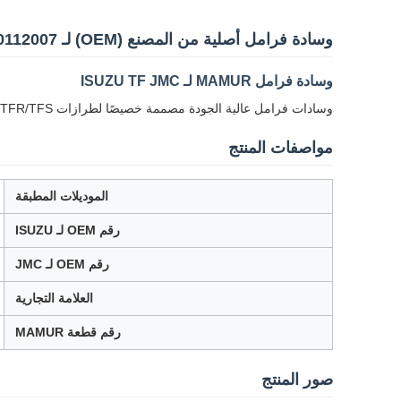
وسادة فرامل أصلية من المصنع (OEM) لـ ISUZU TF JMC 8-97049429-0 8970494290 350112007
وسادة فرامل MAMUR لـ ISUZU TF JMC
وسادات فرامل عالية الجودة مصممة خصيصًا لطرازات ISUZU TFR/TFS و JMC بيك أب، مما يضمن أداء فرملة موثوقًا وسلامة.
مواصفات المنتج
الموديلات المطبقة
رقم OEM لـ ISUZU
رقم OEM لـ JMC
العلامة التجارية
رقم قطعة MAMUR
صور المنتج