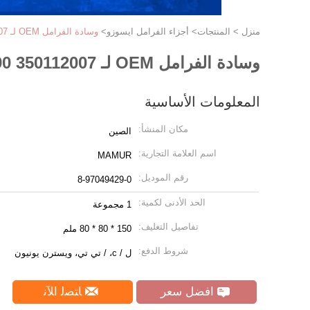
منزل
>
المنتجات
>
أجزاء الفرامل ايسوزو
>
وسادة الفرامل OEM لـ ISUZU TF JMC 8-97049429-0 8970494290 350112007
وسادة الفرامل OEM لـ ISUZU TF JMC 8-97049429-0 8970494290 350112007
المعلومات الأساسية
مكان المنشأ:
الصين
اسم العلامة التجارية:
MAMUR
رقم الموديل:
8-97049429-0
الحد الأدنى لكمية:
1 مجموعة
تفاصيل التغليف:
150 * 80 * 80 ملم
شروط الدفع:
ل / c، / تي تي، ويسترن يونيون
افضل سعر
ﺎﺘﺼﻟ ﺍﻶﻧ