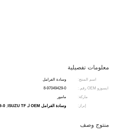
معلومات تفصيلية
اسم المنتج:
وسادة الفرامل
ايسوزو OEM رقم.:
8-97049429-0
ماركة:
مامور
إبراز:
وسادة الفرامل OEM لـ ISUZU TF
9-0
,
منتوج وصف