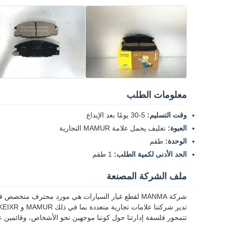
معلومات الطلب
وقت التسليم:
5-30 يومًا بعد الإيداع
العبوة:
تغليف يحمل علامة MAMUR التجارية
الوحدة:
طقم
الحد الأدنى لكمية الطلب:
1 طقم
ملف الشركة المصنعة
شركة MANMA لقطع غيار السيارات هي مورد محترف متخصص في قطع غيار سيارات ISUZU و JMC و JAC وغيرها من الشاحنات الصينية مع أكثر من 25 عامًا من الخبرة في الصناعة.
تدير شركتنا علامات تجارية متعددة بما في ذلك MAMUR و TKEIXR و YOUJIE، وقد أنشأت مصانع وشركات مشتركة مرخصة في 26 دولة حول العالم.
تتمحور فلسفة إدارتنا حول كوننا موجهين نحو الأشخاص، وقائمين ع