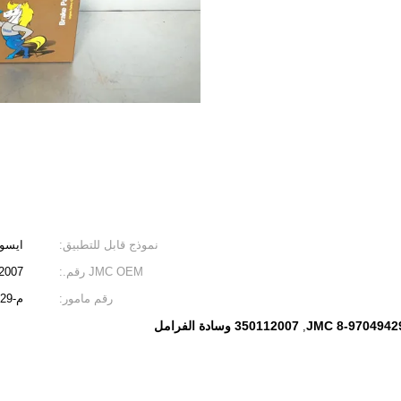
نموذج قابل للتطبيق:
ايسوز
JMC OEM رقم.:
2007
رقم مامور:
م-4029
JMC 8-9704942
350112007 وسادة الفرامل
,