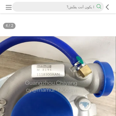
4
/
2