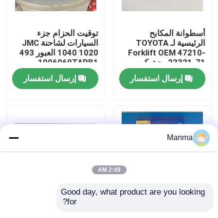
جولة في المعمل
أسطوانة المكابح
توقيت الحزام جزء
الرئيسية لـ TOYOTA
السيارات لشاحنة JMC
Forklift OEM 47210-
1040 1020 العبور 493
رقابة جودة
23321-71 مع تركيب
1006060TARB1
سهل
إرسال استفسار
إرسال استفسار
اتصل بنا
اطلب اقتباس
Manma
قطع غيار السيارات الشاحنة
2:49 AM
قطع غيار شاحنة ايسوزو
Good day, what product are you looking 
for?
غطاء المقبض 250mm
علبة العادم لشركة JMC
أجزاء محرك ايسوزو
MAMUR لسيارات
1040 N720 493 يورو 4