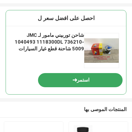
احصل على افضل سعر ل
شاحن توربيني مامور لـ JMC
1040493 1118300DL 736210-
5009 شاحنة قطع غيار السيارات
استمر
المنتجات الموصى بها