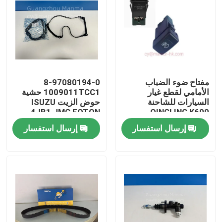
مفتاح ضوء الضباب
8-97080194-0
الأمامي لقطع غيار
1009011TCC1 حشية
السيارات للشاحنة
حوض الزيت ISUZU
4JB1 JMC FOTON
QINGLING K600
3712530-LPA50
إرسال استفسار
إرسال استفسار
بيت
منتجات
معلومات عنا