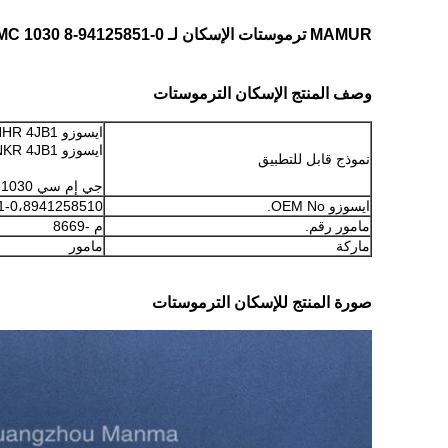
MAMUR ترموستات الإسكان لـ ISUZU NKR 4JB1 JMC 1030 8-94125851-0
وصف المنتج الإسكان الترموستات
ايسوزو NHR 4JB1
ايسوزو NKR 4JB1
نموذج قابل للتطبيق
جي إم سي 1030
ايسوزو OEM No.
1-0،8941258510
مامور رقم.
م -8669
ماركة
مامور
صورة المنتج للإسكان الترموستات