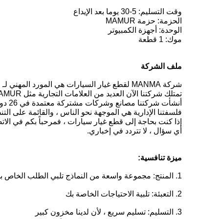
وقت التسليم: 5-30 يوما بعد الإيداع
الحزمة: حزمة MAMUR
الوحدة: أجهزة الكمبيوتر
موك: 1 قطعة
ملف الشركة
شركة MANMA لقطع غيار السيارات هي المورد المهني لـ ISUZU JMC JAC وأي قطع غيار سيارات صينية أخرى مع أكثر من 25 عامًا من الخبرة.
تمتلك شركتنا الآن العديد من العلامات التجارية مثل MAMUR و TKEIXR و YOUJIE وغيرها.
أنشأت شركتنا مصانع وشركات مشتركة معتمدة في 26 دولة.وتحتل بنجاح السوق في هذه المجالات ، والأعمال التجارية في جميع أنحاء العالم.
فلسفتنا الإدارية هي الموجهة نحو الناس ، والقائمة على التنظ
إذا كنت بحاجة إلى قطع غيار سيارات ، فمرحباً بكم في الات
أي سؤال ، لا تتردد في إخباري.
ميزة تنافسية:
1. المنتج: مجموعة واسعة من النماذج تلبي الطلب الخاص بك
2. التعبئة: تلبية الاحتياجات الخاصة بك
3. التسليم: تسليم سريع ، لأن لدينا مخزون كبير