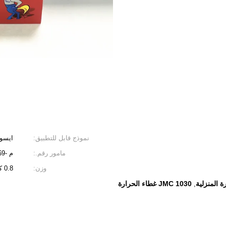
نموذج قابل للتطبيق:
ايسوزو 
مامور رقم.:
م -8669
وزن:
0.8 كجم
JMC 1030 غطاء الحرارة
,