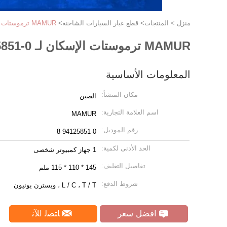
منزل
>
المنتجات
>
قطع غيار السيارات الشاحنة
>
MAMUR ترموستات الإسكان لـ ISUZU NKR 4JB1 JMC 1030 8-94125851-0
MAMUR ترموستات الإسكان لـ ISUZU NKR 4JB1 JMC 1030 8-94125851-0
المعلومات الأساسية
مكان المنشأ:
الصين
اسم العلامة التجارية:
MAMUR
رقم الموديل:
8-94125851-0
الحد الأدنى لكمية:
1 جهاز كمبيوتر شخصى
تفاصيل التغليف:
145 * 110 * 115 ملم
شروط الدفع:
L / C ، T / T ، ويسترن يونيون
افضل سعر
ﺎﺘﺼﻟ ﺍﻶﻧ