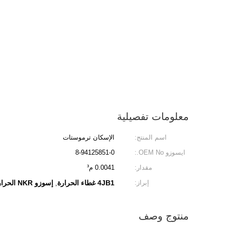
معلومات تفصيلية
اسم المنتج:
الإسكان ترموستات
ايسوزو OEM No.:
8-94125851-0
مقدار:
0.0041 م³
إبراز:
4JB1 غطاء الحرارة
إسوزو NKR الحرارة المنزلية
,
منتوج وصف